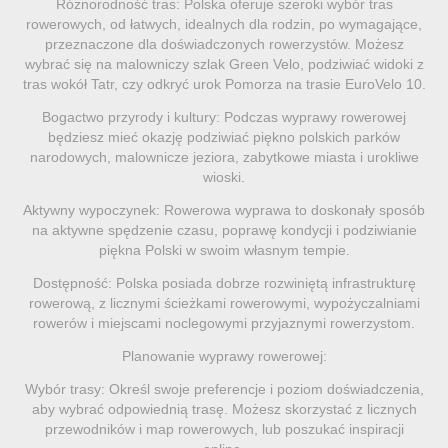
Różnorodność tras: Polska oferuje szeroki wybór tras
rowerowych, od łatwych, idealnych dla rodzin, po wymagające,
przeznaczone dla doświadczonych rowerzystów. Możesz
wybrać się na malowniczy szlak Green Velo, podziwiać widoki z
tras wokół Tatr, czy odkryć urok Pomorza na trasie EuroVelo 10.
Bogactwo przyrody i kultury: Podczas wyprawy rowerowej
będziesz mieć okazję podziwiać piękno polskich parków
narodowych, malownicze jeziora, zabytkowe miasta i urokliwe
wioski.
Aktywny wypoczynek: Rowerowa wyprawa to doskonały sposób
na aktywne spędzenie czasu, poprawę kondycji i podziwianie
piękna Polski w swoim własnym tempie.
Dostępność: Polska posiada dobrze rozwiniętą infrastrukturę
rowerową, z licznymi ścieżkami rowerowymi, wypożyczalniami
rowerów i miejscami noclegowymi przyjaznymi rowerzystom.
Planowanie wyprawy rowerowej:
Wybór trasy: Określ swoje preferencje i poziom doświadczenia,
aby wybrać odpowiednią trasę. Możesz skorzystać z licznych
przewodników i map rowerowych, lub poszukać inspiracji